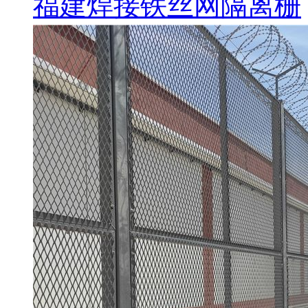
福建焊接铁丝网隔离栅