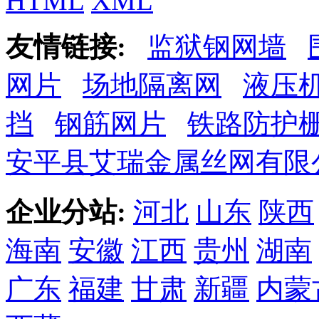
HTML
XML
友情链接:
监狱钢网墙
网片
场地隔离网
液压
挡
钢筋网片
铁路防护
安平县艾瑞金属丝网有限
企业分站:
河北
山东
陕西
海南
安徽
江西
贵州
湖南
广东
福建
甘肃
新疆
内蒙