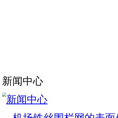
安平县艾瑞金属丝网有
产、加工、销售于一体的
生产:监狱钢网墙、监狱
种规格的相关产品。
目前,我公司已拥有完善
专业技术人员及高级工程
新闻中心
机场铁丝围栏网的表面