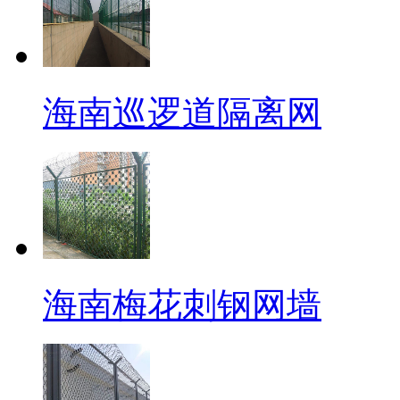
海南巡逻道隔离网
海南梅花刺钢网墙