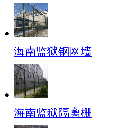
海南监狱钢网墙
海南监狱隔离栅