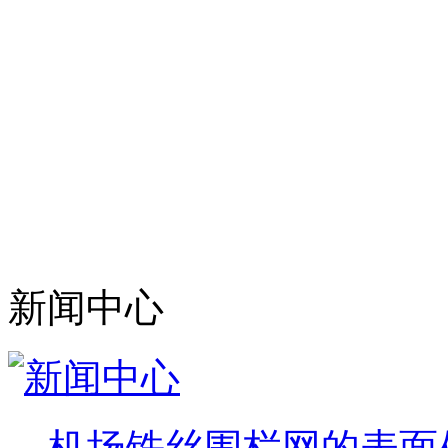
安平县艾瑞金属丝网有
产、加工、销售于一体的
生产:监狱钢网墙、监狱
种规格的相关产品。
目前,我公司已拥有完善
专业技术人员及高级工程
新闻中心
机场铁丝围栏网的表面