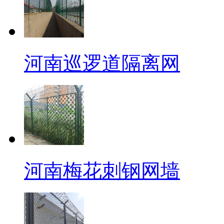
河南巡逻道隔离网
河南梅花刺钢网墙