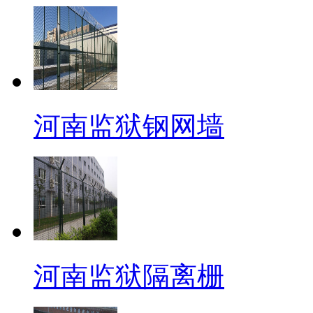
河南监狱钢网墙
河南监狱隔离栅