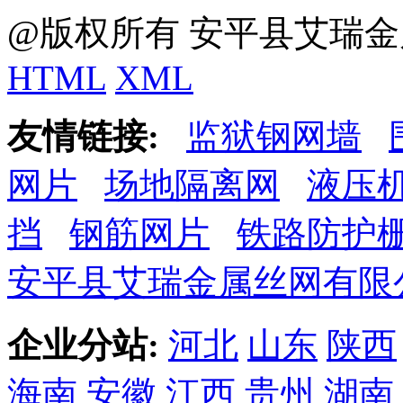
@版权所有 安平县艾瑞金
HTML
XML
友情链接:
监狱钢网墙
网片
场地隔离网
液压
挡
钢筋网片
铁路防护
安平县艾瑞金属丝网有限
企业分站:
河北
山东
陕西
海南
安徽
江西
贵州
湖南