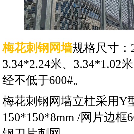
梅花刺钢网墙
规格尺寸：2.2
3.34*2.24米、3.34*1.
经不低于600#。
梅花刺钢网墙立柱采用Y
150*150*8mm /网片边
钢刀片刺网。