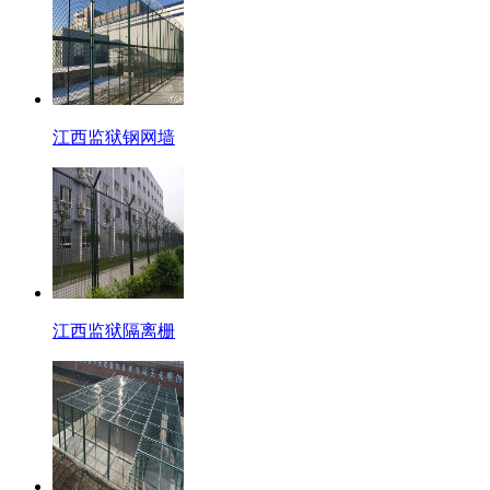
江西监狱钢网墙
江西监狱隔离栅