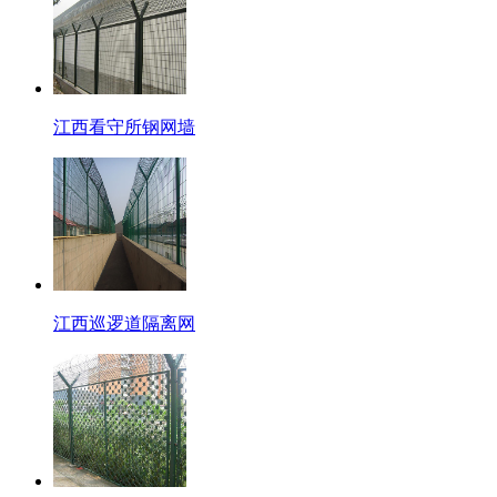
江西看守所钢网墙
江西巡逻道隔离网