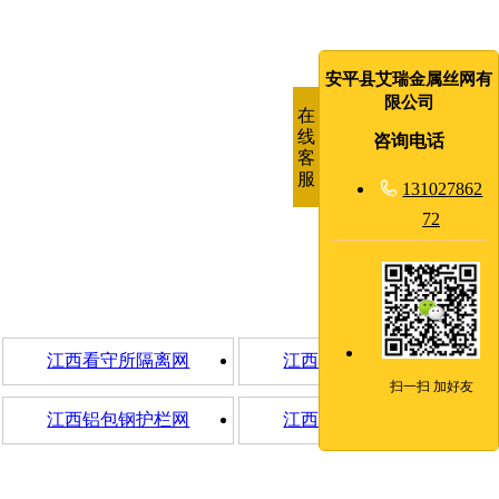
安平县艾瑞金属丝网有
限公司
在
线
咨询电话
客
服

131027862
72
江西看守所隔离网
江西看守所钢网墙
扫一扫 加好友
江西铝包钢护栏网
江西高安全隔离网