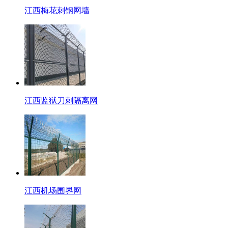
江西梅花刺钢网墙
江西监狱刀刺隔离网
江西机场围界网