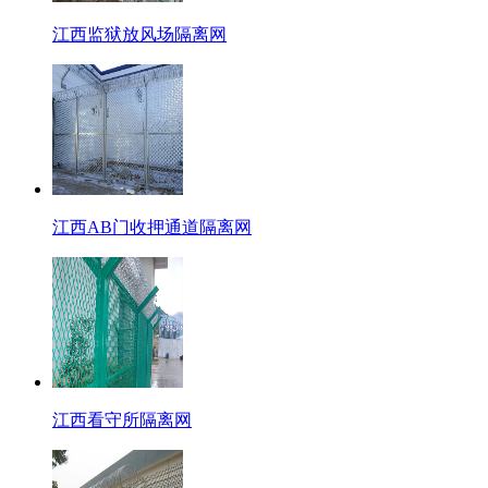
江西监狱放风场隔离网
江西AB门收押通道隔离网
江西看守所隔离网