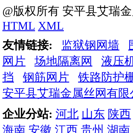
@版权所有 安平县艾瑞金
HTML
XML
友情链接:
监狱钢网墙
网片
场地隔离网
液压
挡
钢筋网片
铁路防护
安平县艾瑞金属丝网有限
企业分站:
河北
山东
陕西
海南
安徽
江西
贵州
湖南