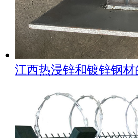
江西热浸锌和镀锌钢材