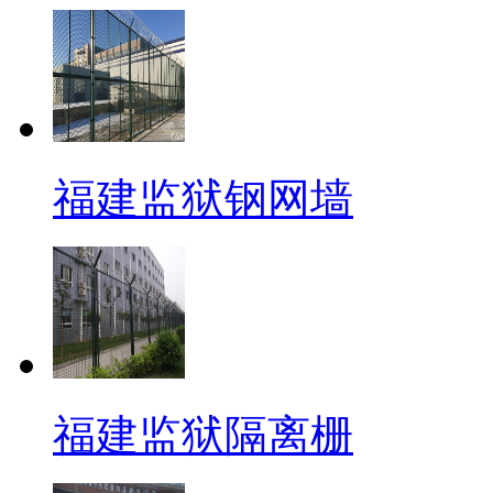
福建监狱钢网墙
福建监狱隔离栅