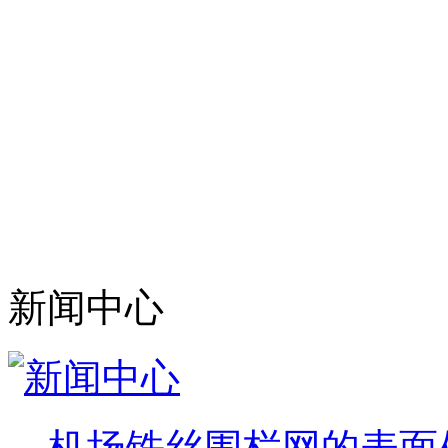
安平县艾瑞金属丝网有
产、加工、销售于一体的
生产:监狱钢网墙、监狱
种规格的相关产品。
目前,我公司已拥有完善
专业技术人员及高级工程
新闻中心
机场铁丝围栏网的表面