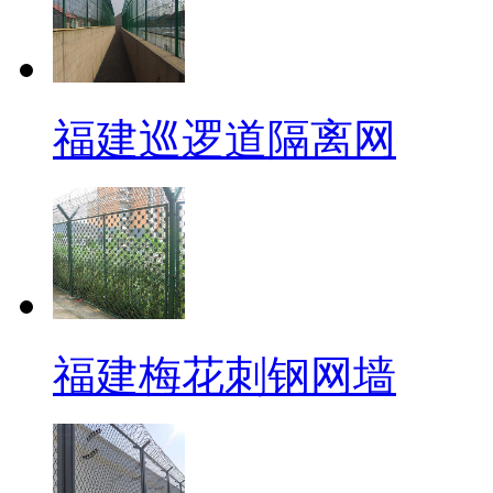
福建巡逻道隔离网
福建梅花刺钢网墙