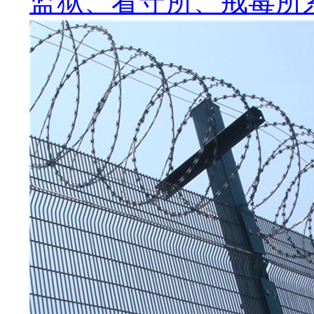
监狱、看守所、戒毒所