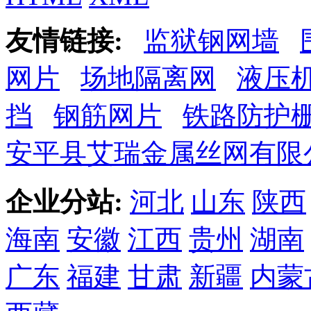
友情链接:
监狱钢网墙
网片
场地隔离网
液压
挡
钢筋网片
铁路防护
安平县艾瑞金属丝网有限
企业分站:
河北
山东
陕西
海南
安徽
江西
贵州
湖南
广东
福建
甘肃
新疆
内蒙