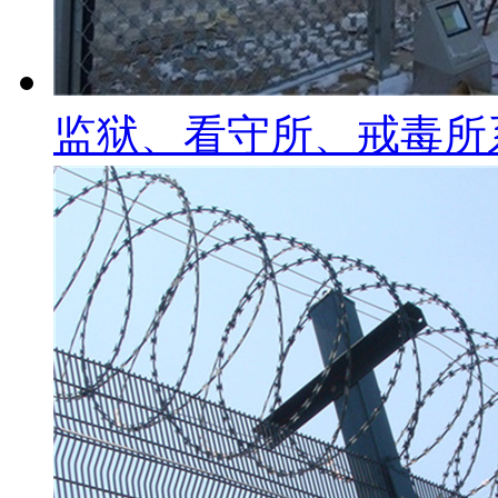
监狱、看守所、戒毒所