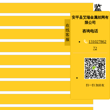
监
狱
安平县艾瑞金属丝网有
限公司
在
隔
线
咨询电话
客
离
服

131027862
72
栅
发布日
期:2020-
04-27 总
浏览：
69821
扫一扫 加好友