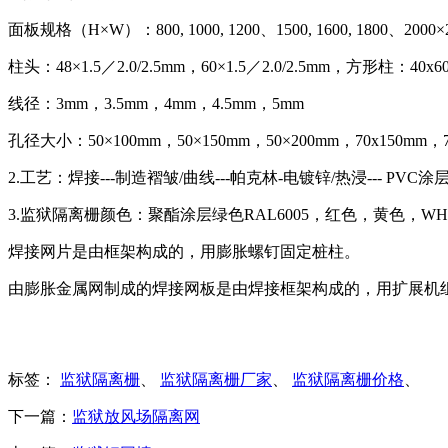
面板规格（H×W）：800, 1000, 1200、1500, 1600, 1800、20
柱头：48×1.5／2.0/2.5mm，60×1.5／2.0/2.5mm，方形柱：40
线径：3mm，3.5mm，4mm，4.5mm，5mm
孔径大小：50×100mm，50×150mm，50×200mm，70x150mm，7
2.工艺：焊接---制造褶皱/曲线---帕克林-电镀锌/热浸--- PVC涂层
3.监狱隔离栅颜色：聚酯涂层绿色RAL6005，红色，黄色，WHT
焊接网片是由框架构成的，用膨胀螺钉固定桩柱。
由膨胀金属网制成的焊接网板是由焊接框架构成的，用扩展机
标签：
监狱隔离栅
、
监狱隔离栅厂家
、
监狱隔离栅价格
、
下一篇：
监狱放风场隔离网