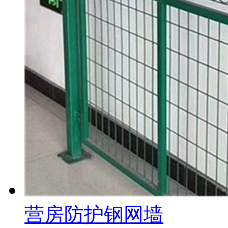
营房防护钢网墙