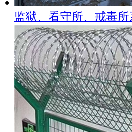
监狱、看守所、戒毒所