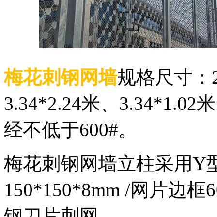
梅花刺钢网墙
规格尺寸：2.2
3.34*2.24米、3.34*1.
经不低于600#。
梅花刺钢网墙立柱采用Y
150*150*8mm /网片边
钢刀片刺网。