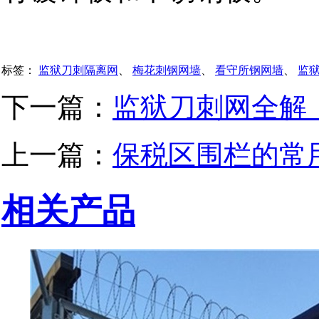
标签：
监狱刀刺隔离网
、
梅花刺钢网墙
、
看守所钢网墙
、
监
下一篇：
监狱刀刺网全解
上一篇：
保税区围栏的常
相关产品