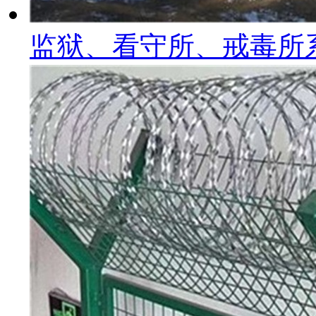
监狱、看守所、戒毒所