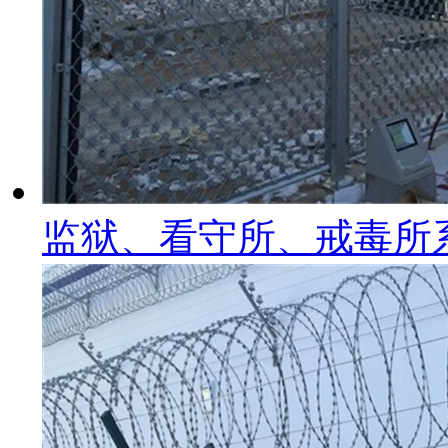
监狱、看守所、戒毒所