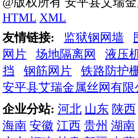
@版权所有 安平县艾瑞金
HTML
XML
友情链接:
监狱钢网墙
网片
场地隔离网
液压
挡
钢筋网片
铁路防护
安平县艾瑞金属丝网有限
企业分站:
河北
山东
陕西
海南
安徽
江西
贵州
湖南