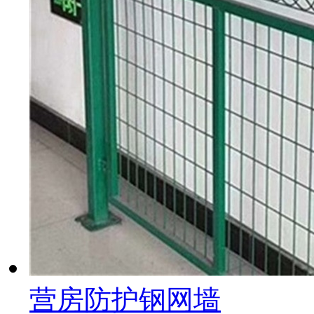
营房防护钢网墙