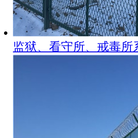
监狱、看守所、戒毒所