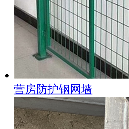
营房防护钢网墙