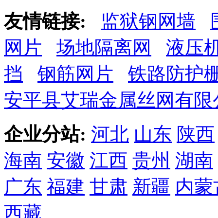
友情链接:
监狱钢网墙
网片
场地隔离网
液压
挡
钢筋网片
铁路防护
安平县艾瑞金属丝网有限
企业分站:
河北
山东
陕西
海南
安徽
江西
贵州
湖南
广东
福建
甘肃
新疆
内蒙
西藏