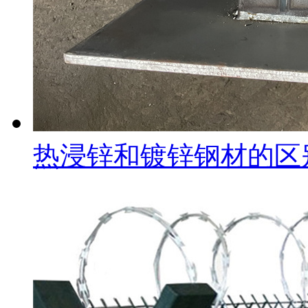
热浸锌和镀锌钢材的区