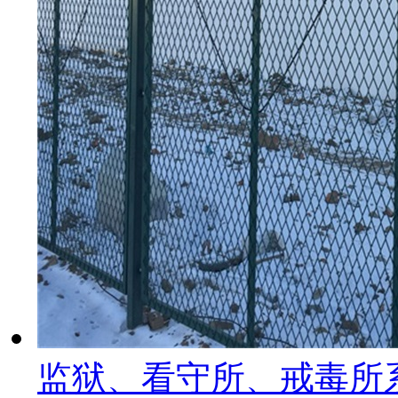
监狱、看守所、戒毒所