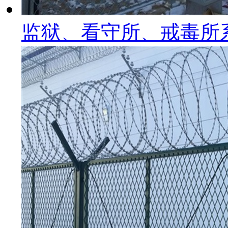
监狱、看守所、戒毒所