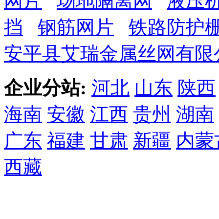
网片
场地隔离网
液压
挡
钢筋网片
铁路防护
安平县艾瑞金属丝网有限
企业分站:
河北
山东
陕西
海南
安徽
江西
贵州
湖南
广东
福建
甘肃
新疆
内蒙
西藏