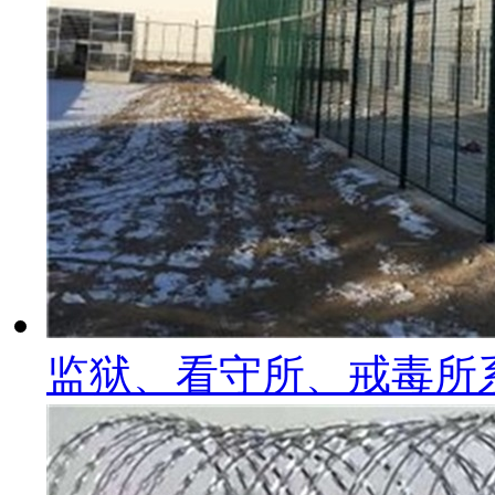
监狱、看守所、戒毒所