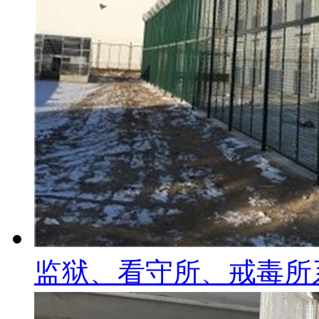
监狱、看守所、戒毒所