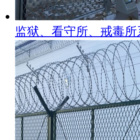
监狱、看守所、戒毒所