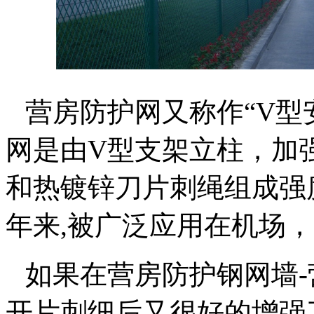
营房防护网又称作“
V
型
网是由
V
型支架立柱，加
和热镀锌刀片刺绳组成强
年来
,
被广泛应用在机场，
如果在营房防护钢网墙
-
开片刺细后又很好的增强