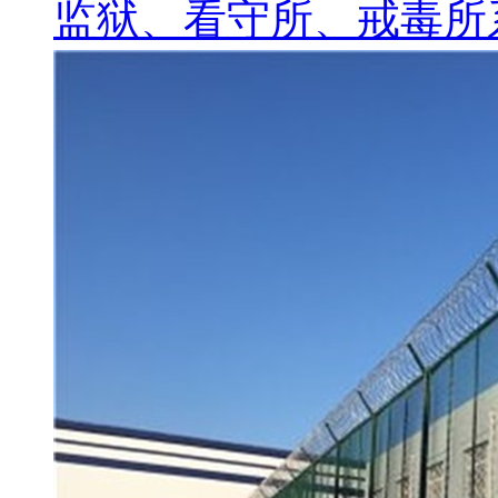
监狱、看守所、戒毒所