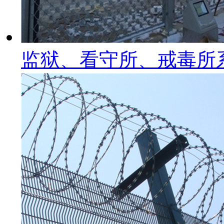
监狱、看守所、戒毒所