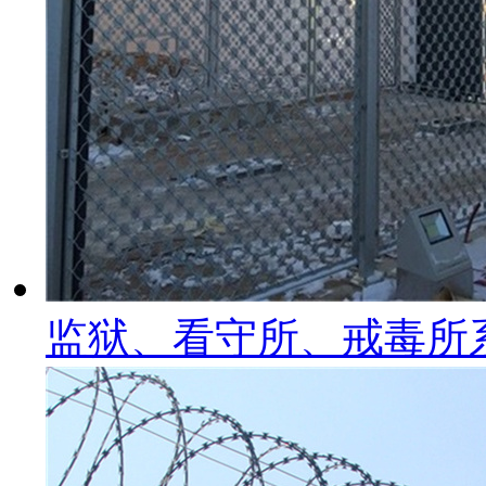
监狱、看守所、戒毒所