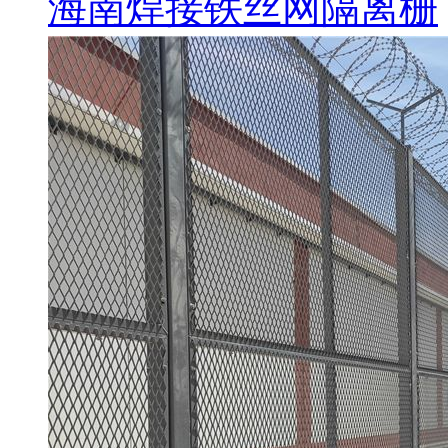
海南焊接铁丝网隔离栅