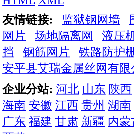
HTML
XML
友情链接:
监狱钢网墙
网片
场地隔离网
液压
挡
钢筋网片
铁路防护
安平县艾瑞金属丝网有限
企业分站:
河北
山东
陕西
海南
安徽
江西
贵州
湖南
广东
福建
甘肃
新疆
内蒙