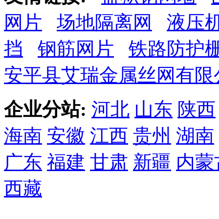
网片
场地隔离网
液压
挡
钢筋网片
铁路防护
安平县艾瑞金属丝网有限
企业分站:
河北
山东
陕西
海南
安徽
江西
贵州
湖南
广东
福建
甘肃
新疆
内蒙
西藏