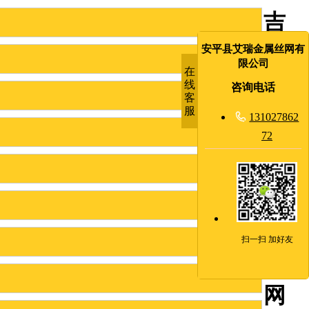
吉
林
安平县艾瑞金属丝网有
限公司
在
监
线
咨询电话
客
狱
服

131027862
72
放
风
场
隔
扫一扫 加好友
离
网