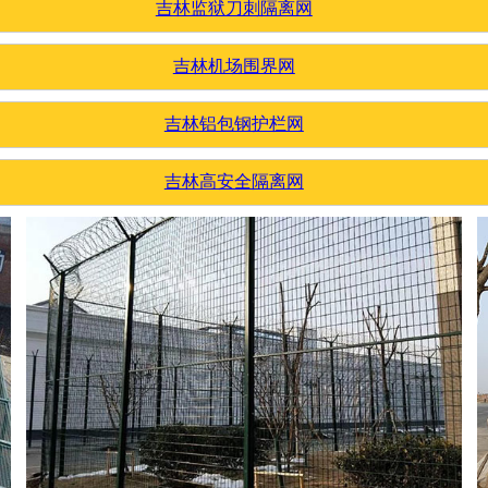
吉林监狱刀刺隔离网
吉林机场围界网
吉林铝包钢护栏网
吉林高安全隔离网