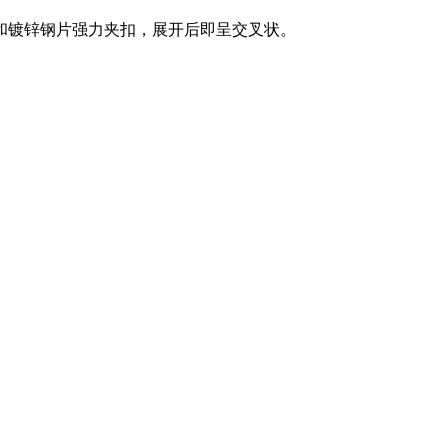
和镀锌钢片强力夹扣，展开后即呈交叉状。