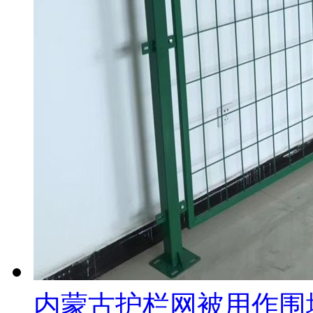
内蒙古护栏网被用作围