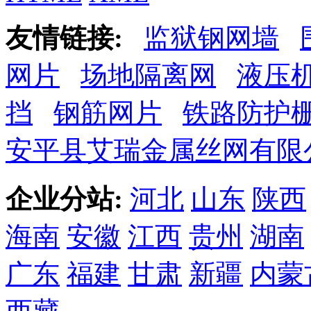
友情链接:
监狱钢网墙
网片
场地隔离网
液压
挡
钢筋网片
铁路防护
安平县艾瑞金属丝网有限
企业分站:
河北
山东
陕西
海南
安徽
江西
贵州
湖南
广东
福建
甘肃
新疆
内蒙