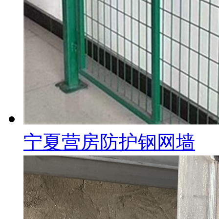
宁夏营房防护钢网墙