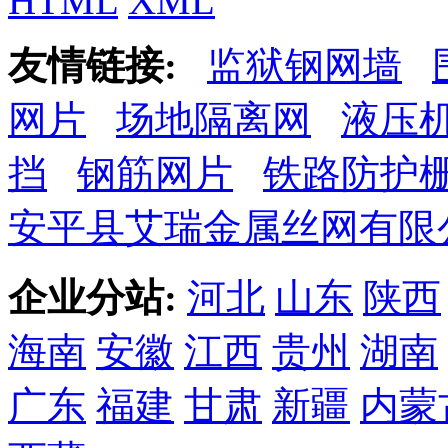
HTML
XML
友情链接:
监狱钢网墙
网片
场地隔离网
液压
挡
钢筋网片
铁路防护
安平县艾瑞金属丝网有限
企业分站:
河北
山东
陕西
海南
安徽
江西
贵州
湖南
广东
福建
甘肃
新疆
内蒙