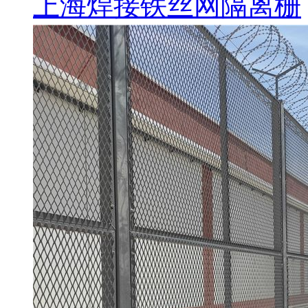
上海焊接铁丝网隔离栅