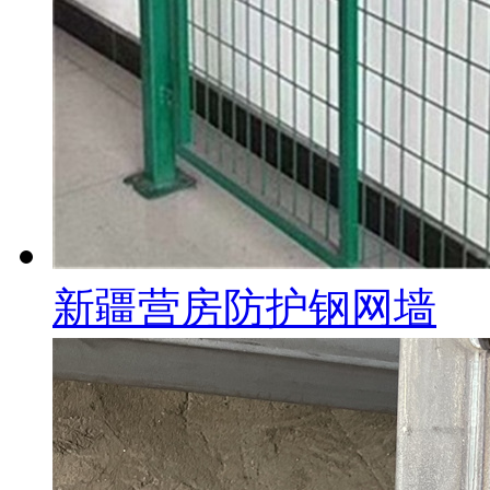
新疆营房防护钢网墙