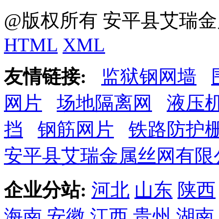
@版权所有 安平县艾瑞金
HTML
XML
友情链接:
监狱钢网墙
网片
场地隔离网
液压
挡
钢筋网片
铁路防护
安平县艾瑞金属丝网有限
企业分站:
河北
山东
陕西
海南
安徽
江西
贵州
湖南