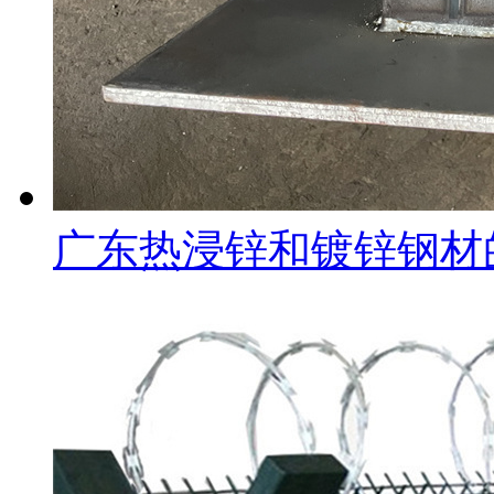
广东热浸锌和镀锌钢材