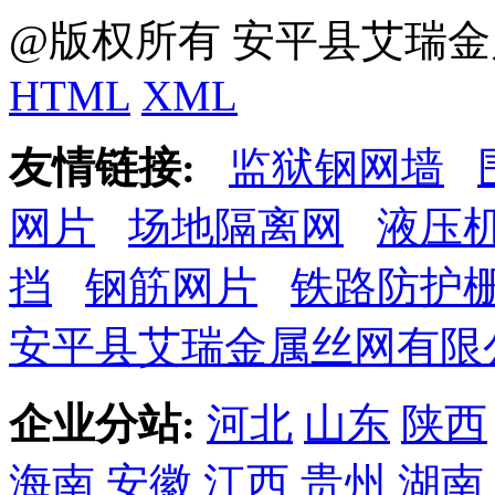
@版权所有 安平县艾瑞金
HTML
XML
友情链接:
监狱钢网墙
网片
场地隔离网
液压
挡
钢筋网片
铁路防护
安平县艾瑞金属丝网有限
企业分站:
河北
山东
陕西
海南
安徽
江西
贵州
湖南