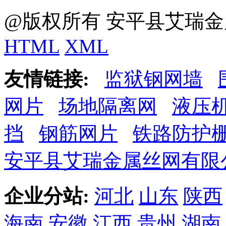
@版权所有 安平县艾瑞金
HTML
XML
友情链接:
监狱钢网墙
网片
场地隔离网
液压
挡
钢筋网片
铁路防护
安平县艾瑞金属丝网有限
企业分站:
河北
山东
陕西
海南
安徽
江西
贵州
湖南