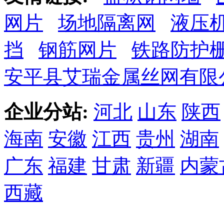
网片
场地隔离网
液压
挡
钢筋网片
铁路防护
安平县艾瑞金属丝网有限
企业分站:
河北
山东
陕西
海南
安徽
江西
贵州
湖南
广东
福建
甘肃
新疆
内蒙
西藏