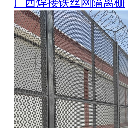
广西焊接铁丝网隔离栅