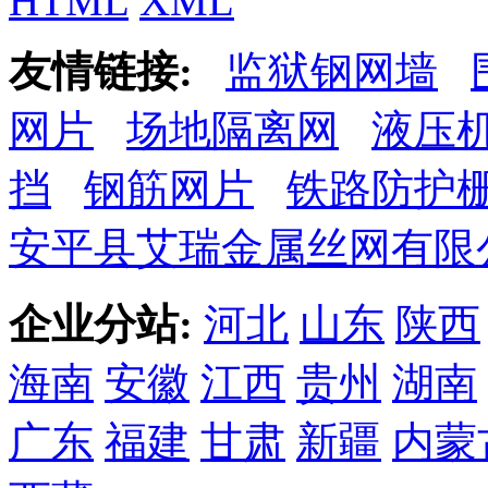
HTML
XML
友情链接:
监狱钢网墙
网片
场地隔离网
液压
挡
钢筋网片
铁路防护
安平县艾瑞金属丝网有限
企业分站:
河北
山东
陕西
海南
安徽
江西
贵州
湖南
广东
福建
甘肃
新疆
内蒙