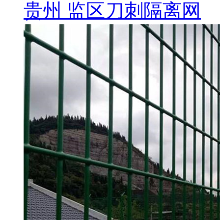
贵州 监区刀刺隔离网