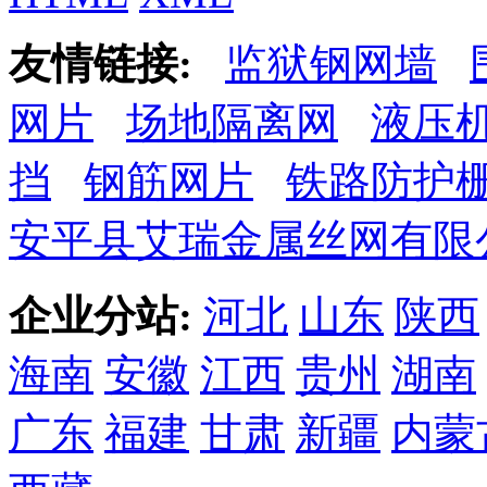
友情链接:
监狱钢网墙
网片
场地隔离网
液压
挡
钢筋网片
铁路防护
安平县艾瑞金属丝网有限
企业分站:
河北
山东
陕西
海南
安徽
江西
贵州
湖南
广东
福建
甘肃
新疆
内蒙