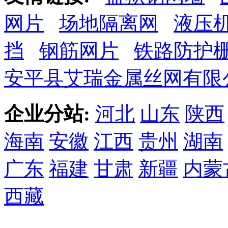
网片
场地隔离网
液压
挡
钢筋网片
铁路防护
安平县艾瑞金属丝网有限
企业分站:
河北
山东
陕西
海南
安徽
江西
贵州
湖南
广东
福建
甘肃
新疆
内蒙
西藏