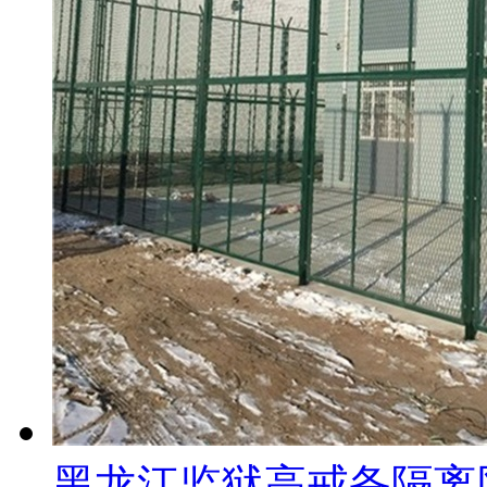
黑龙江监狱高戒备隔离