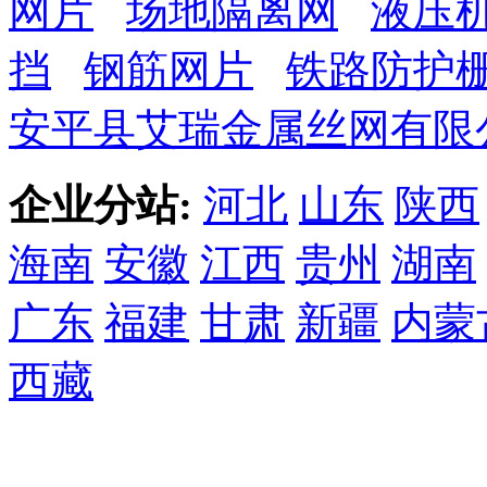
网片
场地隔离网
液压
挡
钢筋网片
铁路防护
安平县艾瑞金属丝网有限
企业分站:
河北
山东
陕西
海南
安徽
江西
贵州
湖南
广东
福建
甘肃
新疆
内蒙
西藏