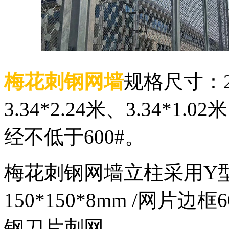
梅花刺钢网墙
规格尺寸：2.2
3.34*2.24米、3.34*1.
经不低于600#。
梅花刺钢网墙立柱采用Y
150*150*8mm /网片边
钢刀片刺网。