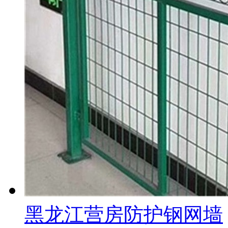
黑龙江营房防护钢网墙