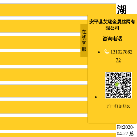
湖
北
安平县艾瑞金属丝网有
限公司
在
看
线
咨询电话
客
守
服

131027862
72
所
隔
离
网
扫一扫 加好友
发布日
期:2020-
04-27 总