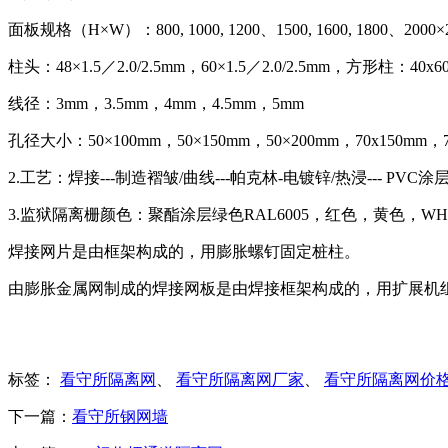
面板规格（H×W）：800, 1000, 1200、1500, 1600, 1800、20
柱头：48×1.5／2.0/2.5mm，60×1.5／2.0/2.5mm，方形柱：40
线径：3mm，3.5mm，4mm，4.5mm，5mm
孔径大小：50×100mm，50×150mm，50×200mm，70x150mm，7
2.工艺：焊接---制造褶皱/曲线---帕克林-电镀锌/热浸--- PVC涂层
3.监狱隔离栅颜色：聚酯涂层绿色RAL6005，红色，黄色，WHT
焊接网片是由框架构成的，用膨胀螺钉固定桩柱。
由膨胀金属网制成的焊接网板是由焊接框架构成的，用扩展机
标签：
看守所隔离网
、
看守所隔离网厂家
、
看守所隔离网价
下一篇：
看守所钢网墙