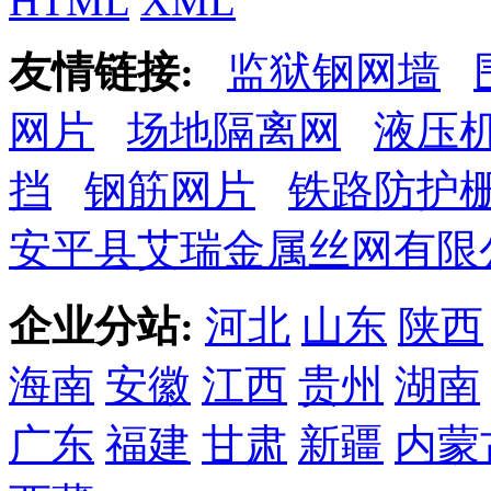
HTML
XML
友情链接:
监狱钢网墙
网片
场地隔离网
液压
挡
钢筋网片
铁路防护
安平县艾瑞金属丝网有限
企业分站:
河北
山东
陕西
海南
安徽
江西
贵州
湖南
广东
福建
甘肃
新疆
内蒙