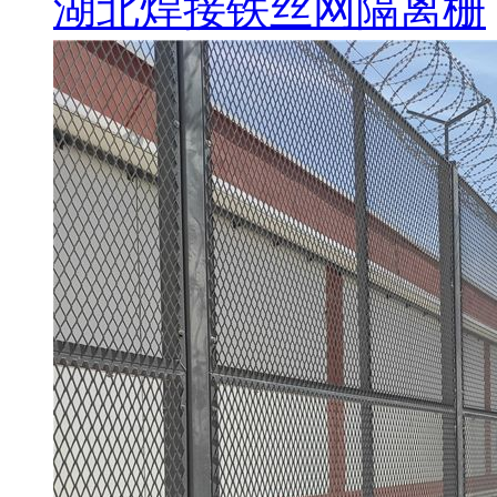
湖北焊接铁丝网隔离栅