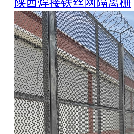
陕西焊接铁丝网隔离栅