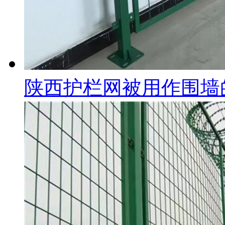
陕西护栏网被用作围墙