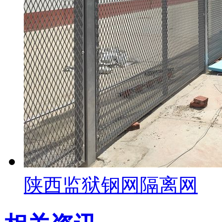
陕西监狱钢网隔离网