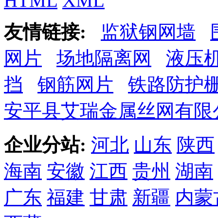
HTML
XML
友情链接:
监狱钢网墙
网片
场地隔离网
液压
挡
钢筋网片
铁路防护
安平县艾瑞金属丝网有限
企业分站:
河北
山东
陕西
海南
安徽
江西
贵州
湖南
广东
福建
甘肃
新疆
内蒙