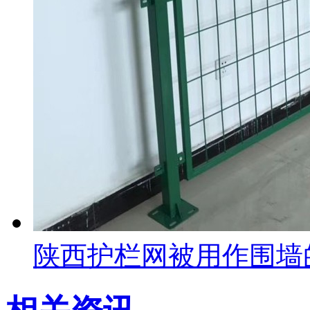
陕西护栏网被用作围墙