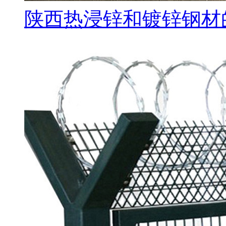
陕西热浸锌和镀锌钢材