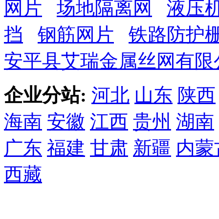
网片
场地隔离网
液压
挡
钢筋网片
铁路防护
安平县艾瑞金属丝网有限
企业分站:
河北
山东
陕西
海南
安徽
江西
贵州
湖南
广东
福建
甘肃
新疆
内蒙
西藏