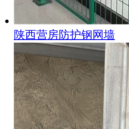
陕西营房防护钢网墙