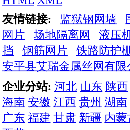
HTML
XML
友情链接:
监狱钢网墙
网片
场地隔离网
液压
挡
钢筋网片
铁路防护
安平县艾瑞金属丝网有限
企业分站:
河北
山东
陕西
海南
安徽
江西
贵州
湖南
广东
福建
甘肃
新疆
内蒙