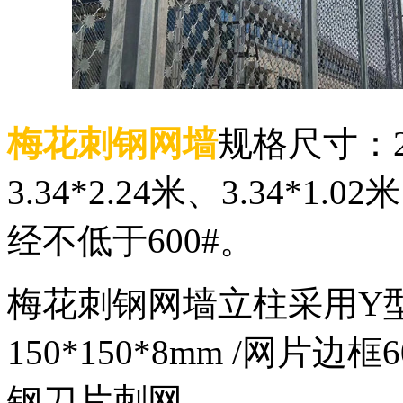
梅花刺钢网墙
规格尺寸：2.2
3.34*2.24米、3.34*1.
经不低于600#。
梅花刺钢网墙立柱采用Y
150*150*8mm /网片边
钢刀片刺网。