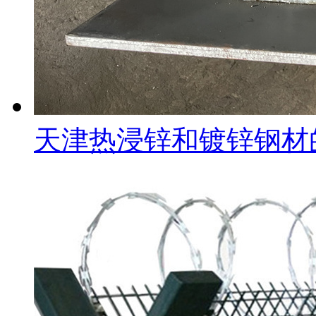
天津热浸锌和镀锌钢材