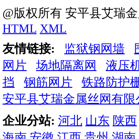
@版权所有 安平县艾瑞金
HTML
XML
友情链接:
监狱钢网墙
网片
场地隔离网
液压
挡
钢筋网片
铁路防护
安平县艾瑞金属丝网有限
企业分站:
河北
山东
陕西
海南
安徽
江西
贵州
湖南