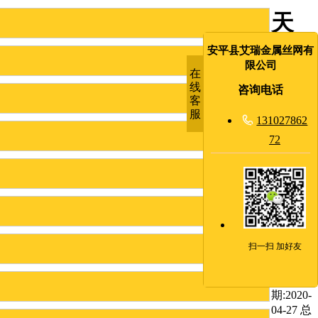
天
津
安平县艾瑞金属丝网有
限公司
在
巡
线
咨询电话
客
逻
服

131027862
72
道
隔
离
网
扫一扫 加好友
发布日
期:2020-
04-27 总