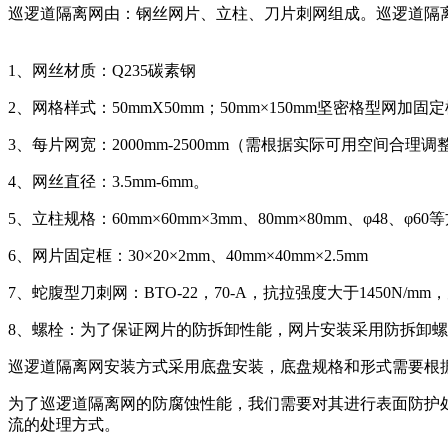
巡逻道隔离网由：钢丝网片、立柱、刀片刺网组成。巡逻道隔
1、网丝材质：Q235碳素钢
2、网格样式：50mmX50mm；50mm×150mm坚密格型网加固
3、每片网宽：2000mm-2500mm（需根据实际可用空间合理调
4、网丝直径：3.5mm-6mm。
5、立柱规格：60mm×60mm×3mm、80mm×80mm、φ48、
6、网片固定框：30×20×2mm、40mm×40mm×2.5mm
7、蛇腹型刀刺网：BTO-22，70-A，抗拉强度大于145
8、螺栓：为了保证网片的防拆卸性能，网片安装采用防拆卸
巡逻道隔离网安装方式采用底盘安装，底盘规格和形式需要根
为了巡逻道隔离网的防腐蚀性能，我们需要对其进行表面防护
流的处理方式。