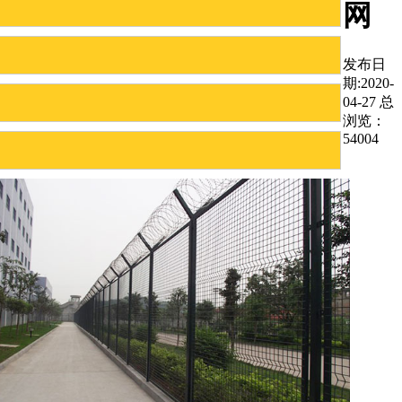
网
发布日
期:2020-
04-27 总
浏览：
54004