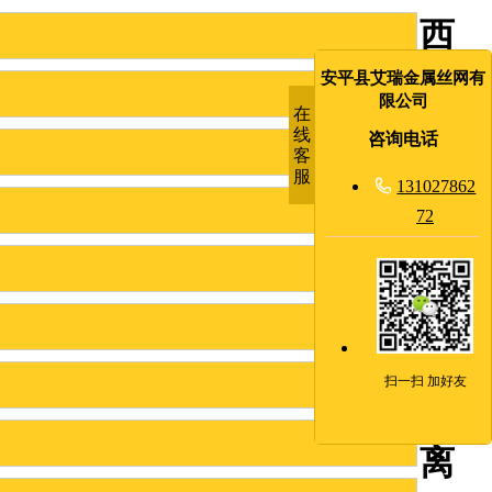
西
藏
安平县艾瑞金属丝网有
限公司
在
AB
线
咨询电话
客
门
服

131027862
收
72
押
通
道
扫一扫 加好友
隔
离