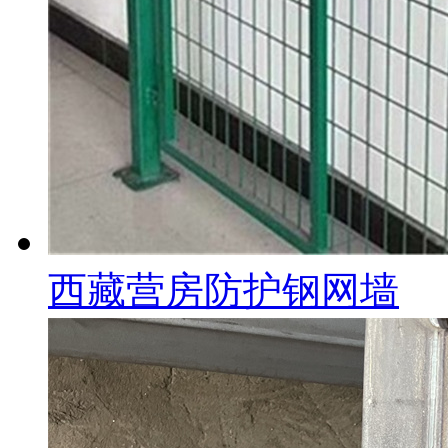
西藏营房防护钢网墙