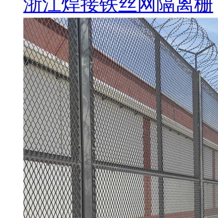
浙江焊接铁丝网隔离栅