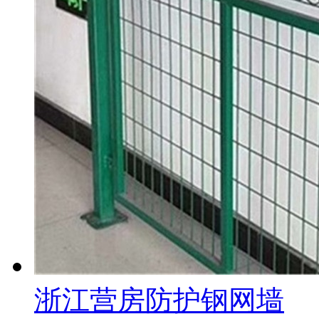
浙江营房防护钢网墙