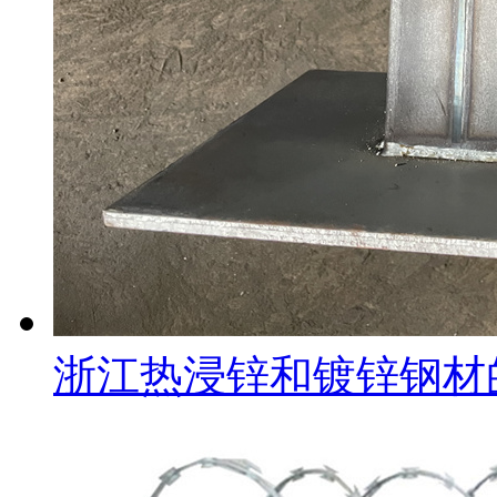
浙江热浸锌和镀锌钢材