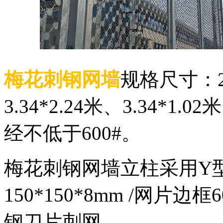
梅花刺钢网墙
规格尺寸：2.2
3.34*2.24米、3.34*1.
经不低于600#。
梅花刺钢网墙立柱采用Y
150*150*8mm /网片边
钢刀片刺网。