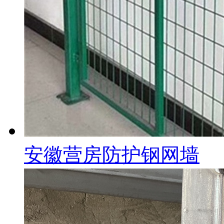
安徽营房防护钢网墙