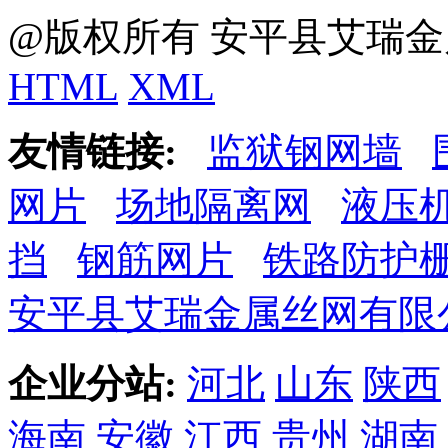
@版权所有 安平县艾瑞金
HTML
XML
友情链接:
监狱钢网墙
网片
场地隔离网
液压
挡
钢筋网片
铁路防护
安平县艾瑞金属丝网有限
企业分站:
河北
山东
陕西
海南
安徽
江西
贵州
湖南