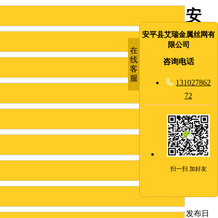
安
徽
安平县艾瑞金属丝网有
限公司
在
监
线
咨询电话
客
狱
服

131027862
72
刀
刺
隔
离
扫一扫 加好友
网
发布日