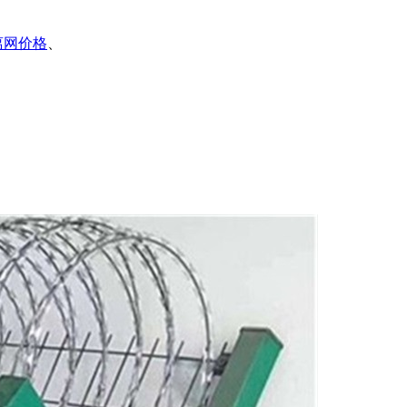
离网价格
、