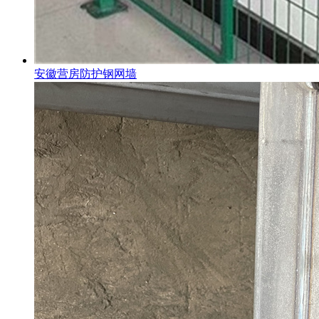
安徽营房防护钢网墙