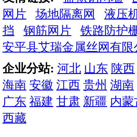
网片
场地隔离网
液压
挡
钢筋网片
铁路防护
安平县艾瑞金属丝网有限
企业分站:
河北
山东
陕西
海南
安徽
江西
贵州
湖南
广东
福建
甘肃
新疆
内蒙
西藏