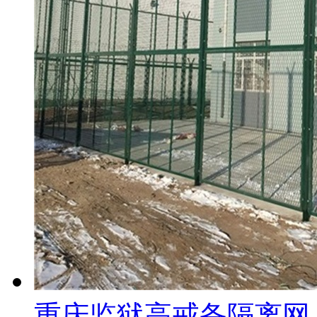
重庆监狱高戒备隔离网