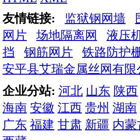
友情链接:
监狱钢网墙
网片
场地隔离网
液压
挡
钢筋网片
铁路防护
安平县艾瑞金属丝网有限
企业分站:
河北
山东
陕西
海南
安徽
江西
贵州
湖南
广东
福建
甘肃
新疆
内蒙