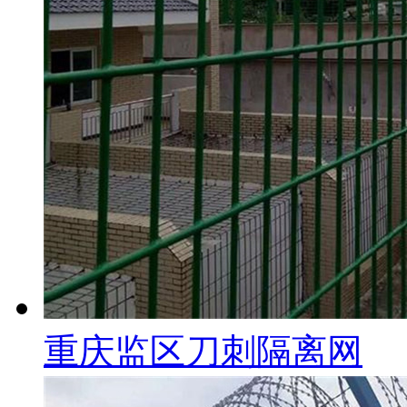
重庆监区刀刺隔离网